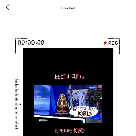
//
//
Блог kod