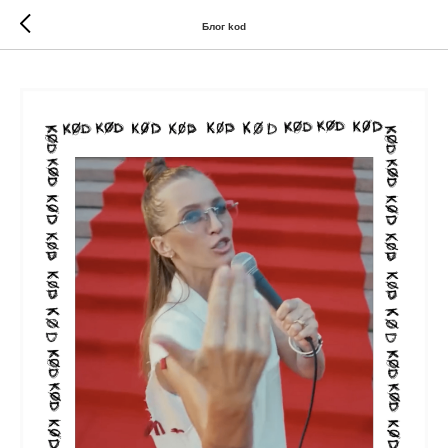
//
//
Блог kod