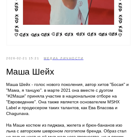
2026-02-21 15:21
МЕДИА ЛИЧНОСТИ
Маша Шейх
Маша Шейх - голос нового поколения, автор хитов "Босая" и
"Мама, я танцую". в марте 2021 она вместе с дуэтом
"#2Маши" приняла участие в национальном отборе на
"Евровидение". Она также является основателем MSHX
Label и продюсером таких талантов, как Ева Власова и
Chagunava.
На Маше костюм из пиджака, жилета и брюк-бананов изо
льна с авторским шевроном логотипом бренда. Образ стал
не только частью её музыкального творчества, но и ярким