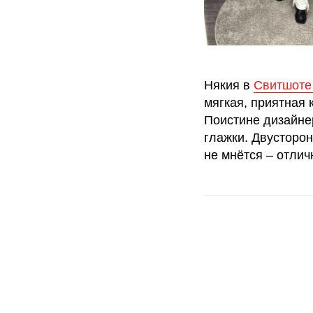
Някия в
Свитшоте 
мягкая, приятная 
Поистине дизайнер
глажки. Двусторо
не мнётся ‒ отлич