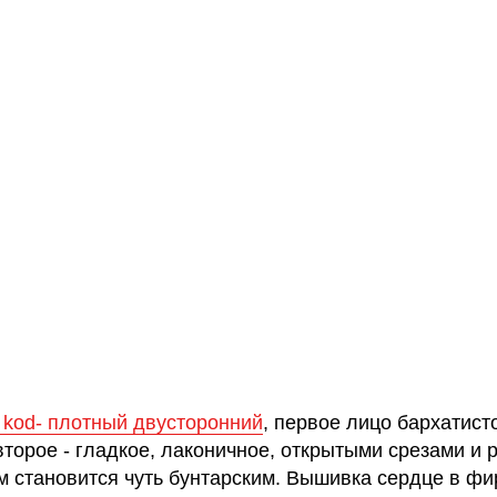
 kоd- плотный двусторонний
, первое лицо бархатист
второе - гладкое, лаконичное, открытыми срезами и 
м становится чуть бунтарским. Вышивка сердце в ф