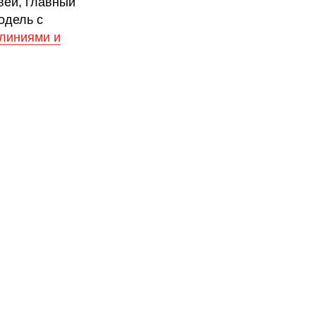
вей, главный
одель с
 линиями и