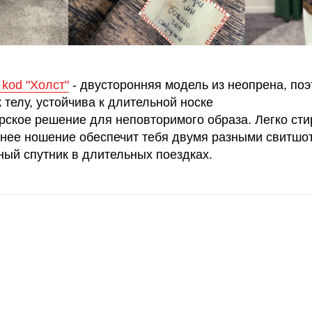
kоd "Холст"
- двусторонняя модель из неопрена, поэ
к телу, устойчива к длительной носке
ское решение для неповторимого образа. Легко стир
ннее ношение обеспечит тебя двумя разными свитш
ный спутник в длительных поездках.