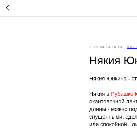
//
//
2026-03-04 16:43
ВЫБ
Някия Ю
Някия Юнкина - с
Някия в
Рубашке k
окантовочной лент
длины - можно по
спущенными, сдел
или спокойной - л