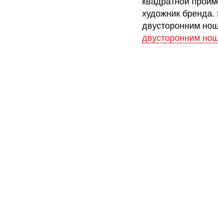
квадратной пройм
художник бренда.
двусторонним но
двусторонним но