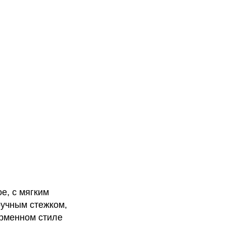
ое, с мягким
ручным стежком,
ирменном стиле