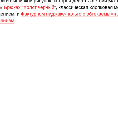
ой и вышивкой рисунок, которой делал 7-летний Мат
 В
Брюках "Холст черный"
, классическая хлопковая м
шением, и
Фактурном пиджаке-пальто с обтекаемыми
шением
.