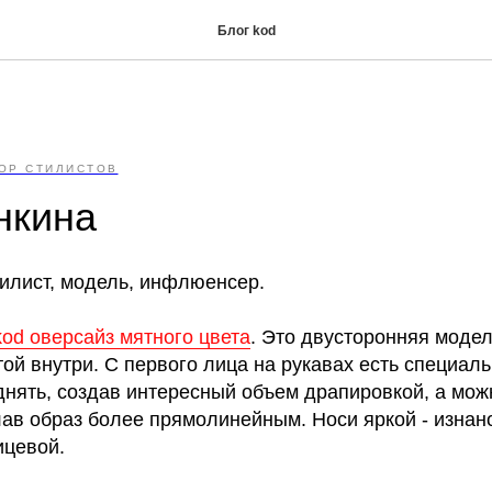
Блог kod
ОР СТИЛИСТОВ
нкина
тилист, модель, инфлюенсер.
оd оверсайз мятного цвета
. Это двусторонняя модел
ой внутри. С первого лица на рукавах есть специал
днять, создав интересный объем драпировкой, а мож
ав образ более прямолинейным. Носи яркой - изнан
ицевой.