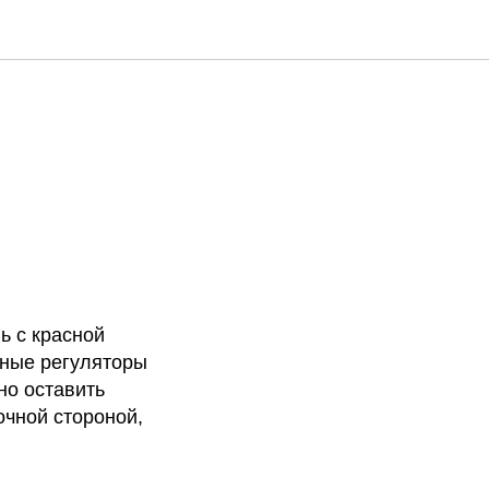
ь с красной
ьные регуляторы
но оставить
очной стороной,