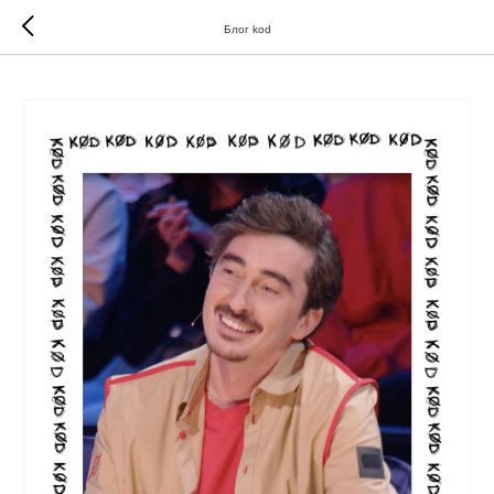
//
//
Блог kod